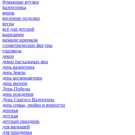
бумажные втулки
валентинка
венок
весенние поделки
весна
всё для детской
вырезание
вязание крючком
геометрические фигуры
гирлянда
декор
декор пасхальных яиц
день валентина
день Земли
день космонавтики
день матери
День Победы
день рождения
День Святого Валентина
день семьи, любви и верности
деревья
детская
детский праздник
для малышей
для праздника