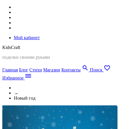
Мой кабинет
Kids
Craft
поделки своими руками
search
favorite_border
Главная
Блог
Стихи
Магазин
Контакты
Поиск
dehaze
Избранное
→
Новый год