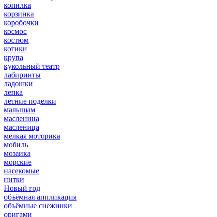
копилка
корзинка
коробочки
космос
костюм
котики
крупа
кукольный театр
лабиринты
ладошки
лепка
летние поделки
малышам
масленица
масленица
мелкая моторика
мобиль
мозаика
морские
насекомые
нитки
Новый год
объёмная аппликация
объёмные снежинки
оригами