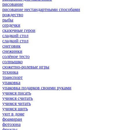
рисование
рисование нестандартными способами
рождество
рыбы
сердечки
сказочные герои
сладкий стол
сладкий стол
снеговик
снежинки
солёное тесто
солнышко
сюжетно-ролевые игры
техника
транспорт
упаковка
упаковка подарков своими руками
учимся писать
учимся считать
учимся читать
учимся шить
уют в доме
фоамиран
фотозона
фрукты