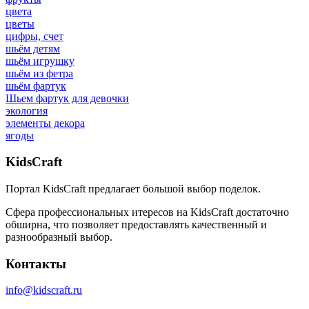
цвета
цветы
цифры, счет
шьём детям
шьём игрушку
шьём из фетра
шьём фартук
Шьем фартук для девочки
экология
элементы декора
ягоды
Kids
Craft
Портал KidsCraft предлагает большой выбор поделок.
Сфера профессиональных итересов на KidsCraft достаточно
обширна, что позволяет предоставлять качественный и
разнообразный выбор.
Контакты
info@kidscraft.ru