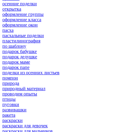
осенние поделки
открытка
оформление группы
оформление класса
оформление окон
пасха
пасхальные поделки
пластилинография
по шаблону
подарок бабушке
подарок дедушке
подарок маме
подарок папе
поделки из осенних листьев
помпон
природа
природный материал
проводим опыты
птицы
пуговки
развивашки
ракета
раскраски
раскраски для девочек
раскраски для мальчиков