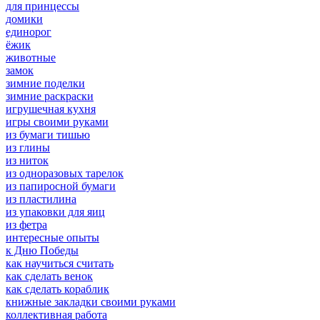
для принцессы
домики
единорог
ёжик
животные
замок
зимние поделки
зимние раскраски
игрушечная кухня
игры своими руками
из бумаги тишью
из глины
из ниток
из одноразовых тарелок
из папиросной бумаги
из пластилина
из упаковки для яиц
из фетра
интересные опыты
к Дню Победы
как научиться считать
как сделать венок
как сделать кораблик
книжные закладки своими руками
коллективная работа