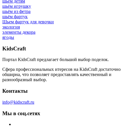
шьём детям
шьём игрушку
шьём из фетра
шьём фартук
Шьем фартук для девочки
экология
элементы декора
ягоды
Kids
Craft
Портал KidsCraft предлагает большой выбор поделок.
Сфера профессиональных итересов на KidsCraft достаточно
обширна, что позволяет предоставлять качественный и
разнообразный выбор.
Контакты
info@kidscraft.ru
Мы в соц.сетях