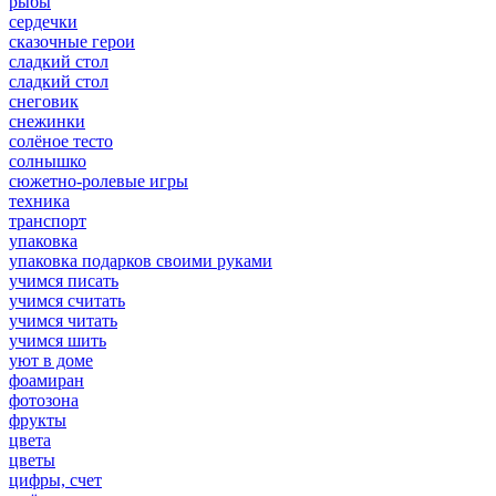
рыбы
сердечки
сказочные герои
сладкий стол
сладкий стол
снеговик
снежинки
солёное тесто
солнышко
сюжетно-ролевые игры
техника
транспорт
упаковка
упаковка подарков своими руками
учимся писать
учимся считать
учимся читать
учимся шить
уют в доме
фоамиран
фотозона
фрукты
цвета
цветы
цифры, счет