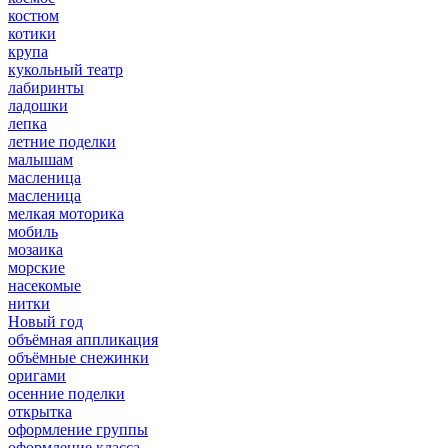
костюм
котики
крупа
кукольный театр
лабиринты
ладошки
лепка
летние поделки
малышам
масленица
масленица
мелкая моторика
мобиль
мозаика
морские
насекомые
нитки
Новый год
объёмная аппликация
объёмные снежинки
оригами
осенние поделки
открытка
оформление группы
оформление класса