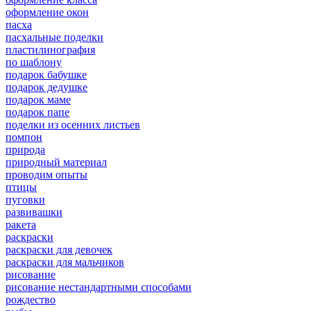
оформление окон
пасха
пасхальные поделки
пластилинография
по шаблону
подарок бабушке
подарок дедушке
подарок маме
подарок папе
поделки из осенних листьев
помпон
природа
природный материал
проводим опыты
птицы
пуговки
развивашки
ракета
раскраски
раскраски для девочек
раскраски для мальчиков
рисование
рисование нестандартными способами
рождество