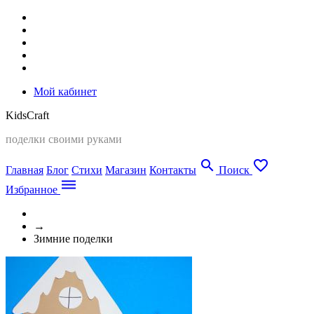
Мой кабинет
Kids
Craft
поделки своими руками
search
favorite_border
Главная
Блог
Стихи
Магазин
Контакты
Поиск
dehaze
Избранное
→
Зимние поделки