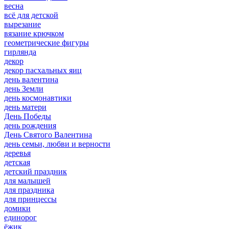
весна
всё для детской
вырезание
вязание крючком
геометрические фигуры
гирлянда
декор
декор пасхальных яиц
день валентина
день Земли
день космонавтики
день матери
День Победы
день рождения
День Святого Валентина
день семьи, любви и верности
деревья
детская
детский праздник
для малышей
для праздника
для принцессы
домики
единорог
ёжик