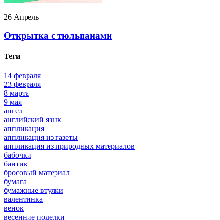
26 Апрель
Открытка с тюльпанами
Теги
14 февраля
23 февраля
8 марта
9 мая
ангел
английский язык
аппликация
аппликация из газеты
аппликация из природных материалов
бабочки
бантик
бросовый материал
бумага
бумажные втулки
валентинка
венок
весенние поделки