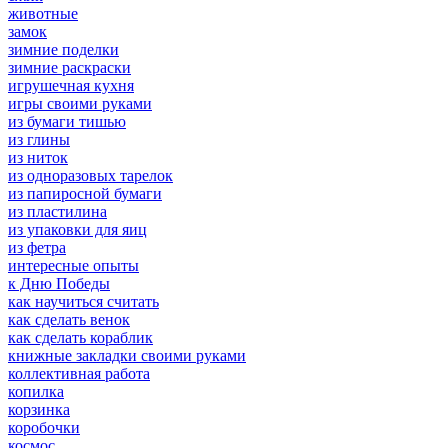
животные
замок
зимние поделки
зимние раскраски
игрушечная кухня
игры своими руками
из бумаги тишью
из глины
из ниток
из одноразовых тарелок
из папиросной бумаги
из пластилина
из упаковки для яиц
из фетра
интересные опыты
к Дню Победы
как научиться считать
как сделать венок
как сделать кораблик
книжные закладки своими руками
коллективная работа
копилка
корзинка
коробочки
космос