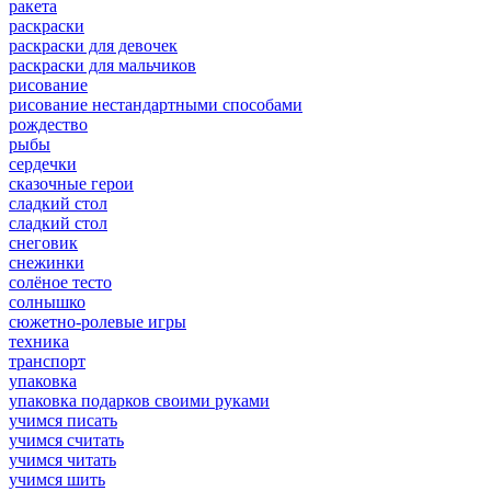
ракета
раскраски
раскраски для девочек
раскраски для мальчиков
рисование
рисование нестандартными способами
рождество
рыбы
сердечки
сказочные герои
сладкий стол
сладкий стол
снеговик
снежинки
солёное тесто
солнышко
сюжетно-ролевые игры
техника
транспорт
упаковка
упаковка подарков своими руками
учимся писать
учимся считать
учимся читать
учимся шить