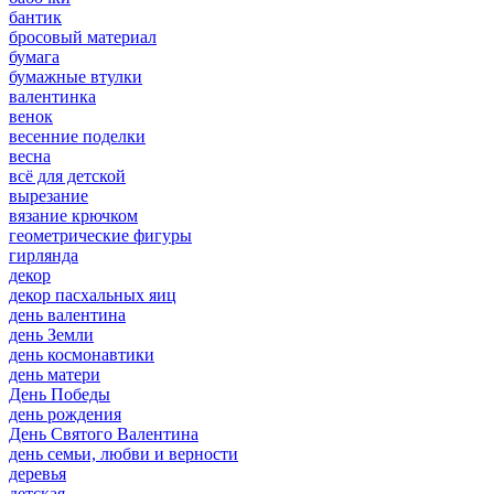
бантик
бросовый материал
бумага
бумажные втулки
валентинка
венок
весенние поделки
весна
всё для детской
вырезание
вязание крючком
геометрические фигуры
гирлянда
декор
декор пасхальных яиц
день валентина
день Земли
день космонавтики
день матери
День Победы
день рождения
День Святого Валентина
день семьи, любви и верности
деревья
детская