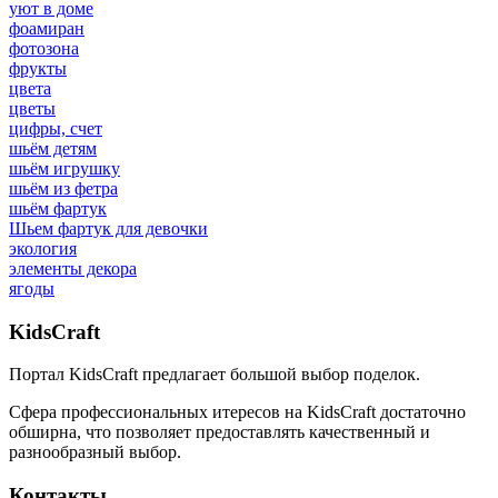
уют в доме
фоамиран
фотозона
фрукты
цвета
цветы
цифры, счет
шьём детям
шьём игрушку
шьём из фетра
шьём фартук
Шьем фартук для девочки
экология
элементы декора
ягоды
Kids
Craft
Портал KidsCraft предлагает большой выбор поделок.
Сфера профессиональных итересов на KidsCraft достаточно
обширна, что позволяет предоставлять качественный и
разнообразный выбор.
Контакты