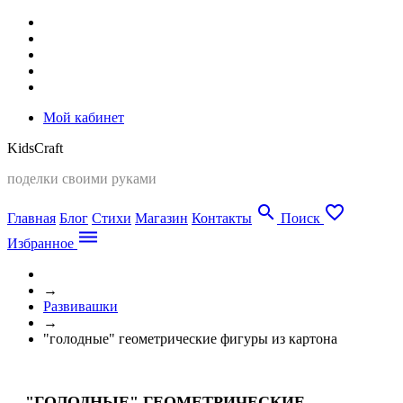
Мой кабинет
Kids
Craft
поделки своими руками
search
favorite_border
Главная
Блог
Стихи
Магазин
Контакты
Поиск
dehaze
Избранное
→
Развивашки
→
"голодные" геометрические фигуры из картона
"ГОЛОДНЫЕ" ГЕОМЕТРИЧЕСКИЕ