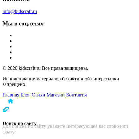
info@kidscraft.ru
Мы в соц.сетях
© 2020 kidscraft.ru Все права защищены.
Использование материалов без активной гиперссылки
запрещено!
Главная
Блог
Стихи
Магазин
Контакты
home
dynamic_feed
Поиск по сайту
Для поиска по сайту укажите интересующее вас слово или
фразу: