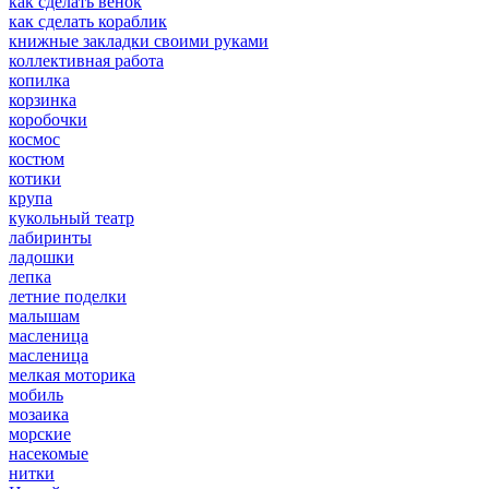
как сделать венок
как сделать кораблик
книжные закладки своими руками
коллективная работа
копилка
корзинка
коробочки
космос
костюм
котики
крупа
кукольный театр
лабиринты
ладошки
лепка
летние поделки
малышам
масленица
масленица
мелкая моторика
мобиль
мозаика
морские
насекомые
нитки