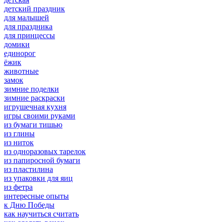
детский праздник
для малышей
для праздника
для принцессы
домики
единорог
ёжик
животные
замок
зимние поделки
зимние раскраски
игрушечная кухня
игры своими руками
из бумаги тишью
из глины
из ниток
из одноразовых тарелок
из папиросной бумаги
из пластилина
из упаковки для яиц
из фетра
интересные опыты
к Дню Победы
как научиться считать