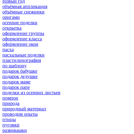
Новый год
объёмная аппликация
объёмные снежинки
оригами
осенние поделки
открытка
оформление группы
оформление класса
оформление окон
пасха
пасхальные поделки
пластилинография
по шаблону
подарок бабушке
подарок дедушке
подарок маме
подарок папе
поделки из осенних листьев
помпон
природа
природный материал
проводим опыты
птицы
пуговки
развивашки