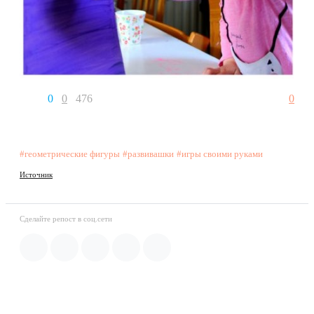
0
0
476
0
#геометрические фигуры
#развивашки
#игры своими руками
Источник
Сделайте репост в соц.сети